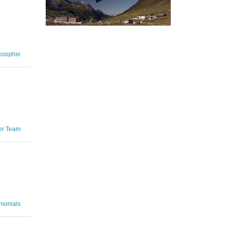
osophie
er Team
imonials