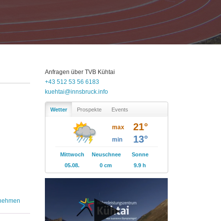
Anfragen über
TVB
Kühtai
+43 512 53 56 6183
kuehtai@innsbruck.info
Wetter
Prospekte
Events
21°
max
13°
min
Mittwoch
Neuschnee
Sonne
05.08.
0 cm
9.9 h
rnehmen