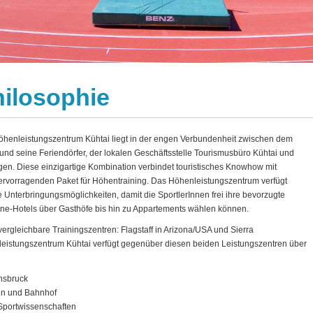
ilosophie
 Höhenleistungszentrum Kühtai liegt in der engen Verbundenheit zwischen dem
nd seine Feriendörfer, der lokalen Geschäftsstelle Tourismusbüro Kühtai und
n. Diese einzigartige Kombination verbindet touristisches Knowhow mit
ervorragenden Paket für Höhentraining. Das Höhenleistungszentrum verfügt
 Unterbringungsmöglichkeiten, damit die SportlerInnen frei ihre bevorzugte
rne-Hotels über Gasthöfe bis hin zu Appartements wählen können.
 vergleichbare Trainingszentren: Flagstaff in Arizona/USA und Sierra
istungszentrum Kühtai verfügt gegenüber diesen beiden Leistungszentren über
nsbruck
en und Bahnhof
r Sportwissenschaften