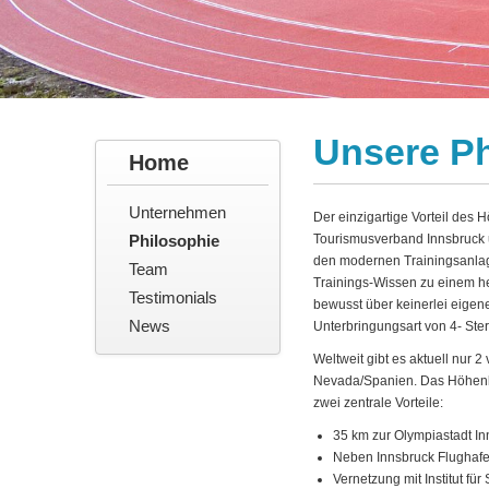
Unsere Ph
Home
Unternehmen
Der einzigartige Vorteil des
Philosophie
Tourismusverband Innsbruck u
den modernen Trainingsanlage
Team
Trainings-Wissen zu einem h
Testimonials
bewusst über keinerlei eigene
News
Unterbringungsart von 4- Ste
Weltweit gibt es aktuell nur 2
Nevada/Spanien. Das Höhenle
zwei zentrale Vorteile:
35 km zur Olympiastadt In
Neben Innsbruck Flughaf
Vernetzung mit Institut fü