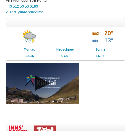
Anfragen über
TVB
Kühtai
+43 512 53 56 6183
kuehtai@innsbruck.info
Wetter
20°
Prospekte
max
13°
min
Events
Montag
Neuschnee
Sonne
10.08.
0 cm
11.7 h