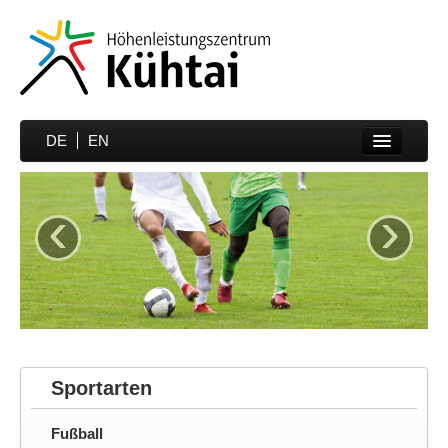
DE
EN
Home
‹
›
Sportarten
Preise
Unterkünfte
Media
Sportmedizin
Sportarten
Partner
Fußball