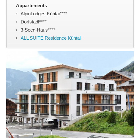
Kontakt
Appartements
AlpinLodges Kühtai****
Dorfstadl****
3-Seen-Haus****
ALL SUITE Residence Kühtai