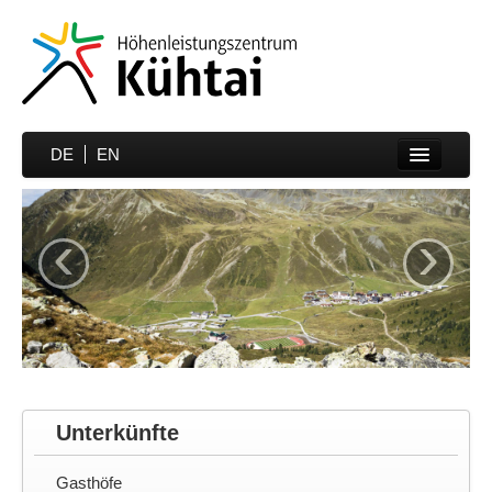
DE
EN
Home
‹
›
Sportarten
Preise
Unterkünfte
Media
Sportmedizin
Unterkünfte
Partner
Gasthöfe