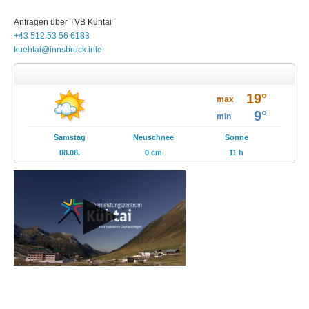
Anfragen über
TVB
Kühtai
+43 512 53 56 6183
kuehtai@innsbruck.info
Wetter
19°
Prospekte
max
9°
min
Events
Samstag
Neuschnee
Sonne
08.08.
0 cm
11 h