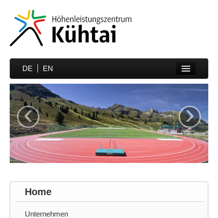
DE
EN
Home
‹
›
Sportarten
Preise
Unterkünfte
Media
Sportmedizin
Home
Partner
Unternehmen